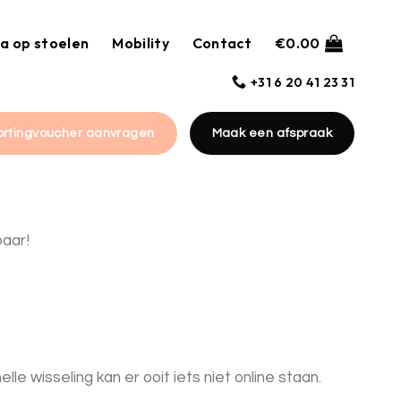
a op stoelen
Mobility
Contact
€
0.00
+31 6 20 41 23 31
ortingvoucher aanvragen
Maak een afspraak
baar!
e wisseling kan er ooit iets niet online staan.