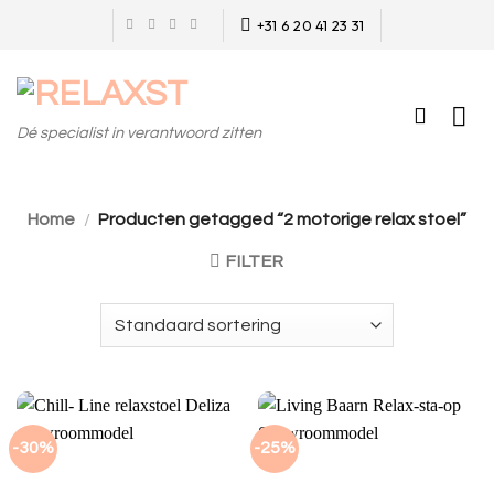
Skip
+31 6 20 41 23 31
to
content
Dé specialist in verantwoord zitten
Home
/
Producten getagged “2 motorige relax stoel”
FILTER
-30%
-25%