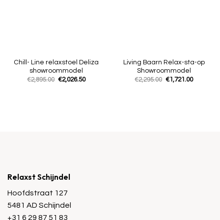
Chill- Line relaxstoel Deliza
Living Baarn Relax-sta-op
showroommodel
Showroommodel
Oorspronkelijke
Huidige
Oorspronkelijke
Huidige
€
2,895.00
€
2,026.50
€
2,295.00
€
1,721.00
prijs
prijs
prijs
prijs
was:
is:
was:
is:
€2,895.00.
€2,026.50.
€2,295.00.
€1,721.00
Relaxst Schijndel
Hoofdstraat 127
5481 AD Schijndel
+31 6 29 87 51 83