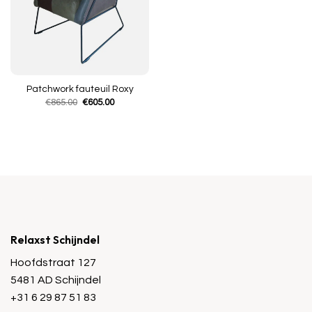
Patchwork fauteuil Roxy
Oorspronkelijke
Huidige
€
865.00
€
605.00
prijs
prijs
was:
is:
€865.00.
€605.00.
Relaxst Schijndel
Hoofdstraat 127
5481 AD Schijndel
+31 6 29 87 51 83