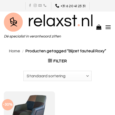
Skip
+31 6 20 41 23 31
to
content
Dé specialist in verantwoord zitten
Home
/
Producten getagged “Bijzet fauteuil Roxy”
FILTER
-30%