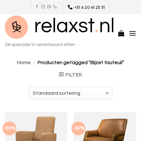
Skip
+31 6 20 41 23 31
to
content
Dé specialist in verantwoord zitten
Home
/
Producten getagged “Bijzet fauteuil”
FILTER
-50%
-30%