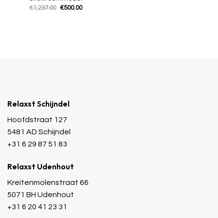
Oorspronkelijke
Huidige
€
1,237.00
€
500.00
prijs
prijs
was:
is:
€1,237.00.
€500.00.
Relaxst Schijndel
Hoofdstraat 127
5481 AD Schijndel
+31 6 29 87 51 83
Relaxst Udenhout
Kreitenmolenstraat 66
5071 BH Udenhout
+31 6 20 41 23 31