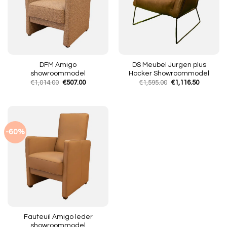
DFM Amigo
DS Meubel Jurgen plus
showroommodel
Hocker Showroommodel
Oorspronkelijke
Huidige
Oorspronkelijke
Huidige
€
1,014.00
€
507.00
€
1,595.00
€
1,116.50
prijs
prijs
prijs
prijs
was:
is:
was:
is:
€1,014.00.
€507.00.
€1,595.00.
€1,116.50
-60%
Fauteuil Amigo leder
showroommodel