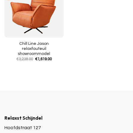
Chill Line Jason
relaxfauteuil
showroommodel
Oorspronkelijke
Huidige
€
3,238.00
€
1,619.00
prijs
prijs
was:
is:
€3,238.00.
€1,619.00.
Relaxst Schijndel
Hoofdstraat 127