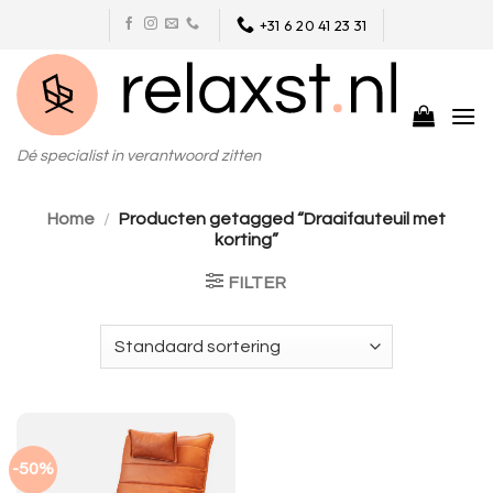
Skip
+31 6 20 41 23 31
to
content
Dé specialist in verantwoord zitten
Home
/
Producten getagged “Draaifauteuil met
korting”
FILTER
-50%