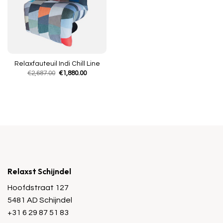
Relaxfauteuil Indi Chill Line
Oorspronkelijke
Huidige
€
2,687.00
€
1,880.00
prijs
prijs
was:
is:
€2,687.00.
€1,880.00.
Relaxst Schijndel
Hoofdstraat 127
5481 AD Schijndel
+31 6 29 87 51 83