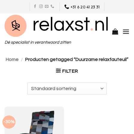
Skip
+31 6 20 41 23 31
to
content
Dé specialist in verantwoord zitten
Home
/
Producten getagged “Duurzame relaxfauteuil”
FILTER
-30%