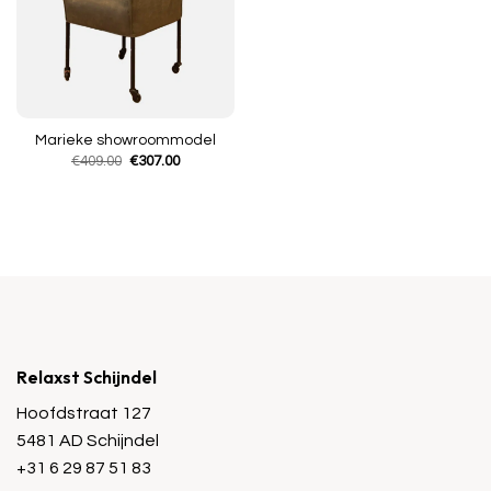
Marieke showroommodel
Oorspronkelijke
Huidige
€
409.00
€
307.00
prijs
prijs
was:
is:
€409.00.
€307.00.
Relaxst Schijndel
Hoofdstraat 127
5481 AD Schijndel
+31 6 29 87 51 83