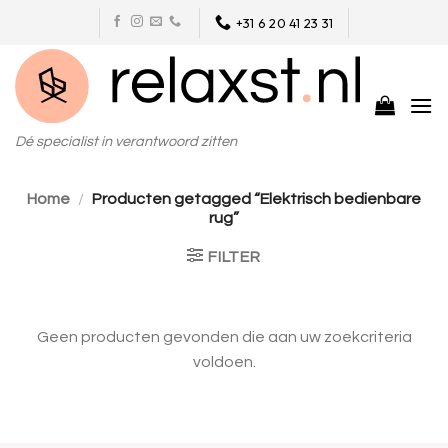
Skip
+31 6 20 41 23 31
to
content
Dé specialist in verantwoord zitten
Home
/
Producten getagged “Elektrisch bedienbare
rug”
FILTER
Geen producten gevonden die aan uw zoekcriteria
voldoen.