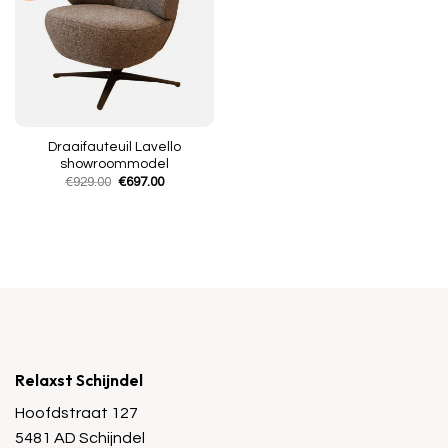
Draaifauteuil Lavello
showroommodel
Oorspronkelijke
Huidige
€
929.00
€
697.00
prijs
prijs
was:
is:
€929.00.
€697.00.
Relaxst Schijndel
Hoofdstraat 127
5481 AD Schijndel