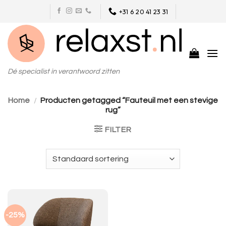
Skip
+31 6 20 41 23 31
to
content
Dé specialist in verantwoord zitten
Home
/
Producten getagged “Fauteuil met een stevige
rug”
FILTER
-25%