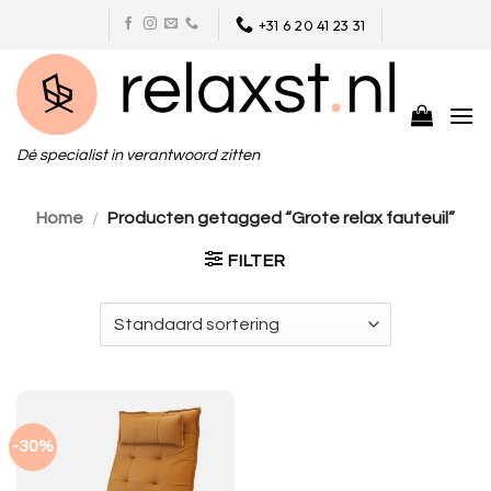
Skip
+31 6 20 41 23 31
to
content
Dé specialist in verantwoord zitten
Home
/
Producten getagged “Grote relax fauteuil”
FILTER
-30%