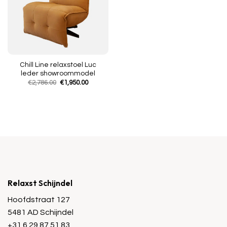
Chill Line relaxstoel Luc
leder showroommodel
Oorspronkelijke
Huidige
€
2,786.00
€
1,950.00
prijs
prijs
was:
is:
€2,786.00.
€1,950.00.
Relaxst Schijndel
Hoofdstraat 127
5481 AD Schijndel
+31 6 29 87 51 83