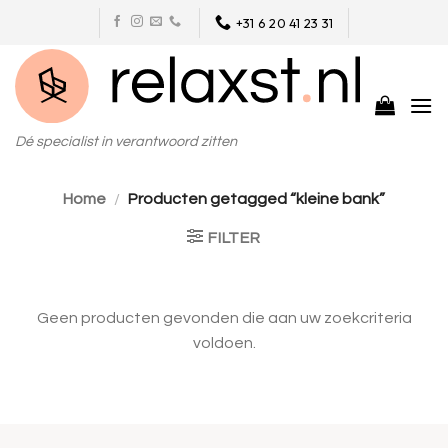
Skip
+31 6 20 41 23 31
to
content
Dé specialist in verantwoord zitten
Home
/
Producten getagged “kleine bank”
FILTER
Geen producten gevonden die aan uw zoekcriteria
voldoen.