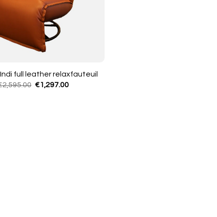
 Indi full leather relaxfauteuil
Oorspronkelijke
Huidige
€
2,595.00
€
1,297.00
prijs
prijs
was:
is:
€2,595.00.
€1,297.00.