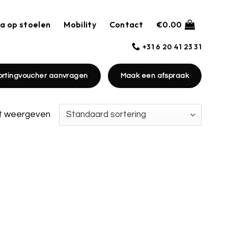
a op stoelen
Mobility
Contact
€
0.00
+31 6 20 41 23 31
ortingvoucher aanvragen
Maak een afspraak
at weergeven