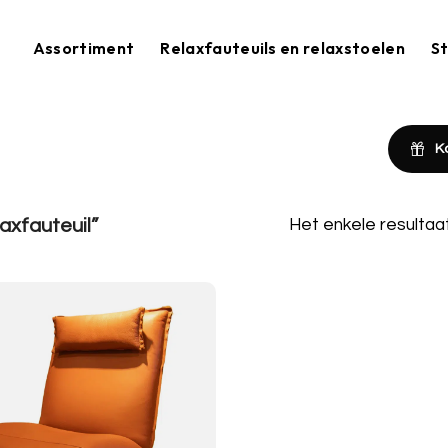
Assortiment
Relaxfauteuils en relaxstoelen
St
K
xfauteuil”
Het enkele resulta