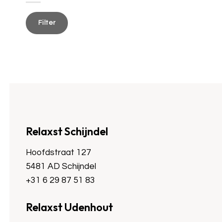
Min.
Max.
prijs
prijs
Filter
Relaxst Schijndel
Hoofdstraat 127
5481 AD Schijndel
+31 6 29 87 51 83
Relaxst Udenhout