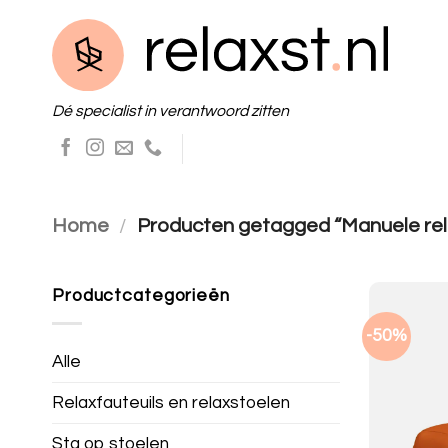
Skip
to
content
Dé specialist in verantwoord zitten
Home
/
Producten getagged “Manuele rela
Productcategorieën
-50%
Alle
Relaxfauteuils en relaxstoelen
Sta op stoelen