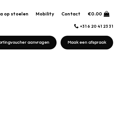
a op stoelen
Mobility
Contact
€
0.00
+31 6 20 41 23 31
ortingvoucher aanvragen
Maak een afspraak