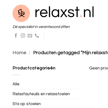
Skip
to
content
Dé specialist in verantwoord zitten
Home
/
Producten getagged “Mijn relaxsto
Productcategorieën
Geen prod
Alle
Relaxfauteuils en relaxstoelen
Sta op stoelen