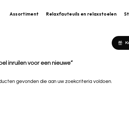
Assortiment
Relaxfauteuils en relaxstoelen
St
K
el inruilen voor een nieuwe”
ucten gevonden die aan uw zoekcriteria voldoen.