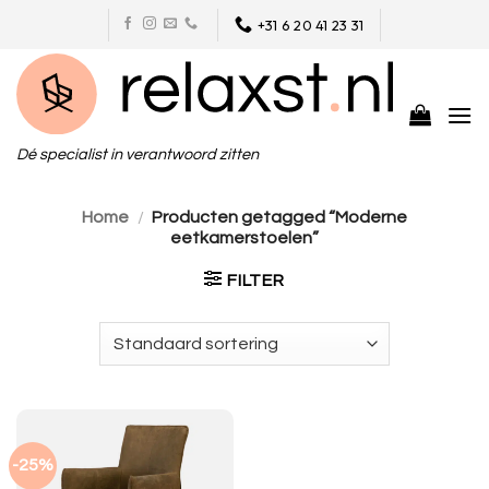
Skip
+31 6 20 41 23 31
to
content
Dé specialist in verantwoord zitten
Home
/
Producten getagged “Moderne
eetkamerstoelen”
FILTER
-25%