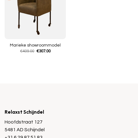
Marieke showroommodel
Oorspronkelijke
Huidige
€
409.00
€
307.00
prijs
prijs
was:
is:
€409.00.
€307.00.
Relaxst Schijndel
Hoofdstraat 127
5481 AD Schijndel
+31 6 29 87 51 83