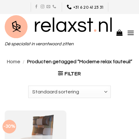
Skip
+31 6 20 41 23 31
to
content
Dé specialist in verantwoord zitten
Home
/
Producten getagged “Moderne relax fauteuil”
FILTER
-30%