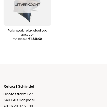
UITVERKOCHT
Patchwork relax stoel Luc
gasveer
Oorspronkelijke
Huidige
€
2,195.00
€
1,536.00
prijs
prijs
was:
is:
€2,195.00.
€1,536.00.
Relaxst Schijndel
Hoofdstraat 127
5481 AD Schijndel
+31 6 29 87 51 83