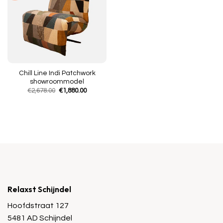
Chill Line Indi Patchwork
showroommodel
Oorspronkelijke
Huidige
€
2,678.00
€
1,880.00
prijs
prijs
was:
is:
€2,678.00.
€1,880.00.
Relaxst Schijndel
Hoofdstraat 127
5481 AD Schijndel