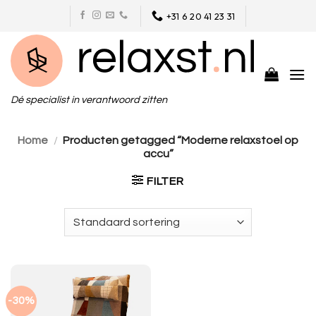
Skip
+31 6 20 41 23 31
to
content
Dé specialist in verantwoord zitten
Home
/
Producten getagged “Moderne relaxstoel op
accu”
FILTER
-30%