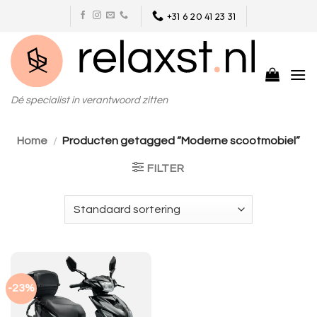
Skip
+31 6 20 41 23 31
to
content
Dé specialist in verantwoord zitten
Home
/
Producten getagged “Moderne scootmobiel”
FILTER
-23%