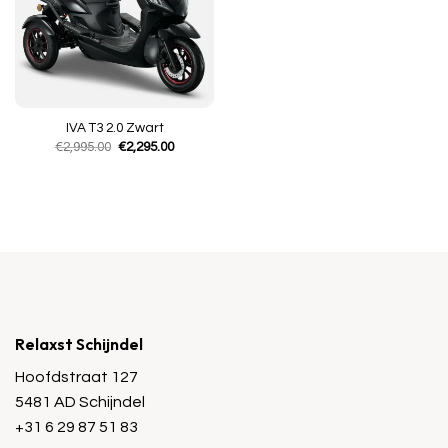
IVA T3 2.0 Zwart
Oorspronkelijke
Huidige
€
2,995.00
€
2,295.00
prijs
prijs
was:
is:
€2,995.00.
€2,295.00.
Relaxst Schijndel
Hoofdstraat 127
5481 AD Schijndel
+31 6 29 87 51 83