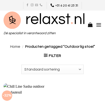
Skip
+31 6 20 41 23 31
to
content
Dé specialist in verantwoord zitten
Home
/
Producten getagged “Outdoor lig stoel”
FILTER
-32%