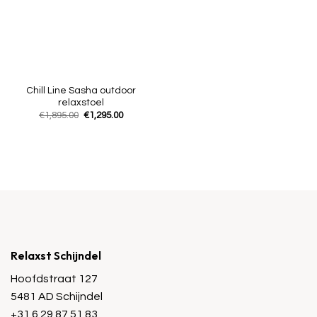
Chill Line Sasha outdoor
relaxstoel
Oorspronkelijke
Huidige
€
1,895.00
€
1,295.00
prijs
prijs
was:
is:
€1,895.00.
€1,295.00.
Relaxst Schijndel
Hoofdstraat 127
5481 AD Schijndel
+31 6 29 87 51 83