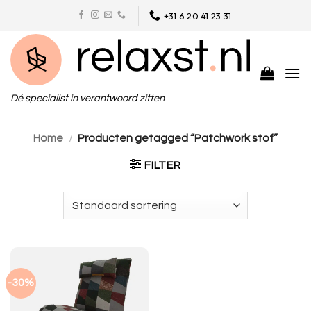
Skip
+31 6 20 41 23 31
to
content
Dé specialist in verantwoord zitten
Home
/
Producten getagged “Patchwork stof”
FILTER
-30%