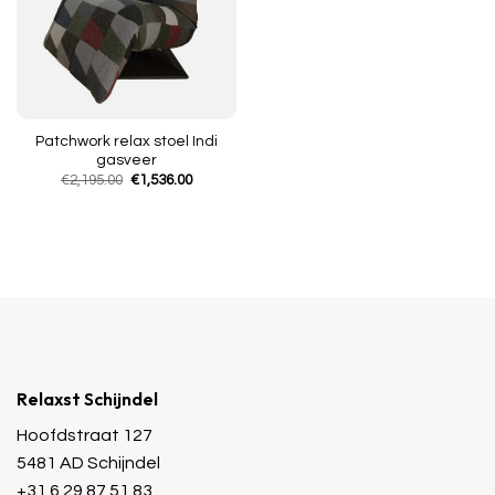
Patchwork relax stoel Indi
gasveer
Oorspronkelijke
Huidige
€
2,195.00
€
1,536.00
prijs
prijs
was:
is:
€2,195.00.
€1,536.00.
Relaxst Schijndel
Hoofdstraat 127
5481 AD Schijndel
+31 6 29 87 51 83