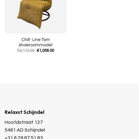
Chill- Line Tom
showroommodel
Oorspronkelijke
Huidige
€
2,112.00
€
1,056.00
prijs
prijs
was:
is:
€2,112.00.
€1,056.00.
Relaxst Schijndel
Hoofdstraat 127
5481 AD Schijndel
+31 6 29 87 51 83