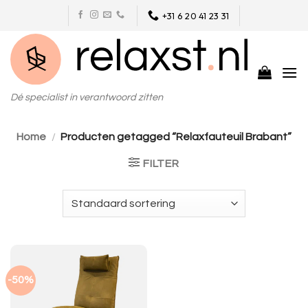
Skip
+31 6 20 41 23 31
to
content
Dé specialist in verantwoord zitten
Home
/
Producten getagged “Relaxfauteuil Brabant”
FILTER
-50%