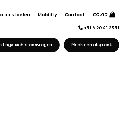
a op stoelen
Mobility
Contact
€
0.00
+31 6 20 41 23 31
ortingvoucher aanvragen
Maak een afspraak