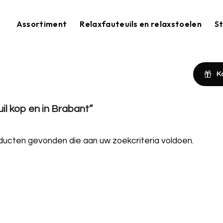
Assortiment
Relaxfauteuils en relaxstoelen
St
K
l kop en in Brabant”
ucten gevonden die aan uw zoekcriteria voldoen.