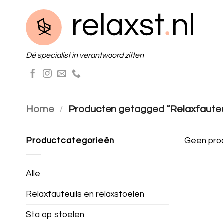
Skip
to
content
Dé specialist in verantwoord zitten
Home
/
Producten getagged “Relaxfauteui
Productcategorieën
Geen prod
Alle
Relaxfauteuils en relaxstoelen
Sta op stoelen