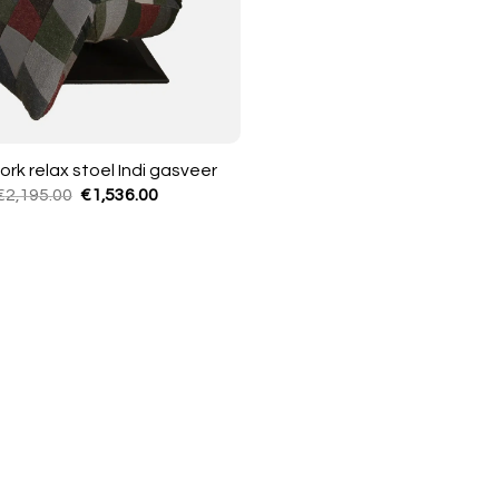
rk relax stoel Indi gasveer
Oorspronkelijke
Huidige
€
2,195.00
€
1,536.00
prijs
prijs
was:
is:
€2,195.00.
€1,536.00.