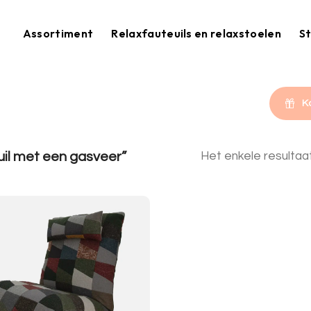
Assortiment
Relaxfauteuils en relaxstoelen
St
K
il met een gasveer”
Het enkele resulta