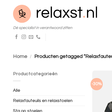
Skip
to
content
Dé specialist in verantwoord zitten
Home
/
Producten getagged “Relaxfauteu
Productcategorieën
-30%
Alle
Relaxfauteuils en relaxstoelen
Sta op stoelen