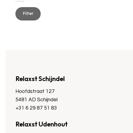
Min.
Max.
prijs
prijs
Filter
Relaxst Schijndel
Hoofdstraat 127
5481 AD Schijndel
+31 6 29 87 51 83
Relaxst Udenhout