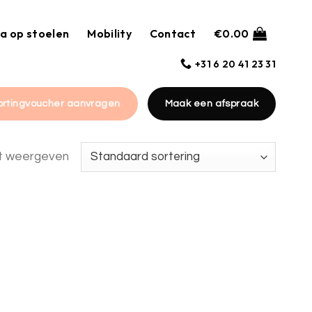
a op stoelen
Mobility
Contact
€
0.00
+31 6 20 41 23 31
ortingvoucher aanvragen
Maak een afspraak
at weergeven