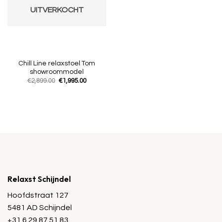
UITVERKOCHT
Chill Line relaxstoel Tom
showroommodel
Oorspronkelijke
Huidige
€
2,899.00
€
1,995.00
prijs
prijs
was:
is:
€2,899.00.
€1,995.00.
Relaxst Schijndel
Hoofdstraat 127
5481 AD Schijndel
+31 6 29 87 51 83