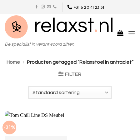
Skip
+31 6 20 41 23 31
to
content
Dé specialist in verantwoord zitten
Home
/
Producten getagged “Relaxstoel in antraciet”
FILTER
-31%