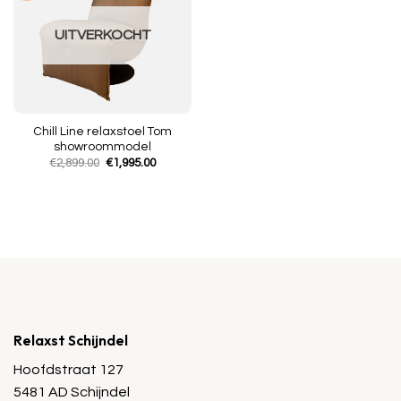
UITVERKOCHT
Chill Line relaxstoel Tom
showroommodel
Oorspronkelijke
Huidige
€
2,899.00
€
1,995.00
prijs
prijs
was:
is:
€2,899.00.
€1,995.00.
Relaxst Schijndel
Hoofdstraat 127
5481 AD Schijndel