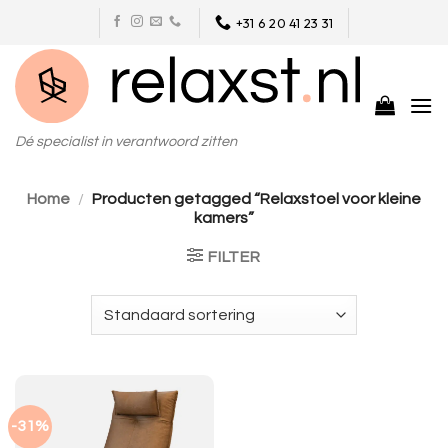
Skip
+31 6 20 41 23 31
to
content
Dé specialist in verantwoord zitten
Home
/
Producten getagged “Relaxstoel voor kleine
kamers”
FILTER
-31%