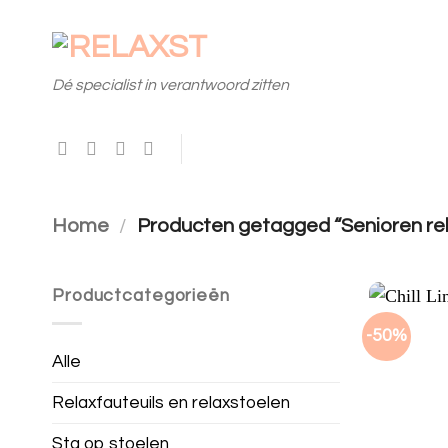
Skip
to
Dé specialist in verantwoord zitten
content
Home
/
Producten getagged “Senioren rel
Productcategorieën
-50%
Alle
Relaxfauteuils en relaxstoelen
Sta op stoelen