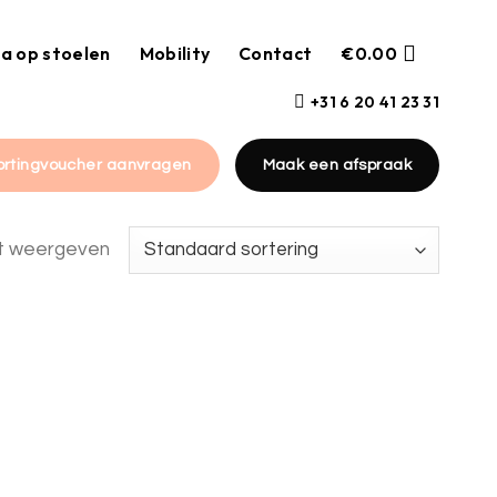
a op stoelen
Mobility
Contact
€
0.00
+31 6 20 41 23 31
ortingvoucher aanvragen
Maak een afspraak
at weergeven