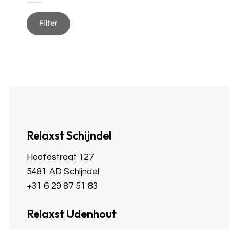
Min.
Max.
prijs
prijs
Filter
Relaxst Schijndel
Hoofdstraat 127
5481 AD Schijndel
+31 6 29 87 51 83
Relaxst Udenhout