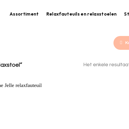
Assortiment
Relaxfauteuils en relaxstoelen
St
K
axstoel”
Het enkele resulta