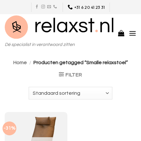
Skip
+31 6 20 41 23 31
to
content
Dé specialist in verantwoord zitten
Home
/
Producten getagged “Smalle relaxstoel”
FILTER
-31%