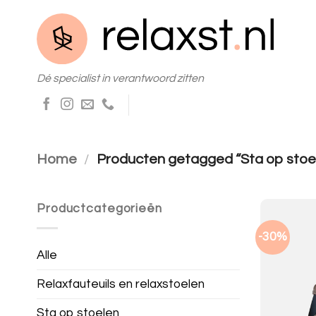
Skip
to
content
Dé specialist in verantwoord zitten
Home
/
Producten getagged “Sta op stoel
Productcategorieën
-30%
Alle
Relaxfauteuils en relaxstoelen
Sta op stoelen