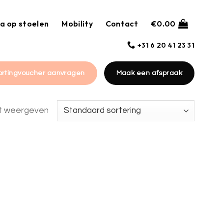
a op stoelen
Mobility
Contact
€
0.00
+31 6 20 41 23 31
ortingvoucher aanvragen
Maak een afspraak
at weergeven