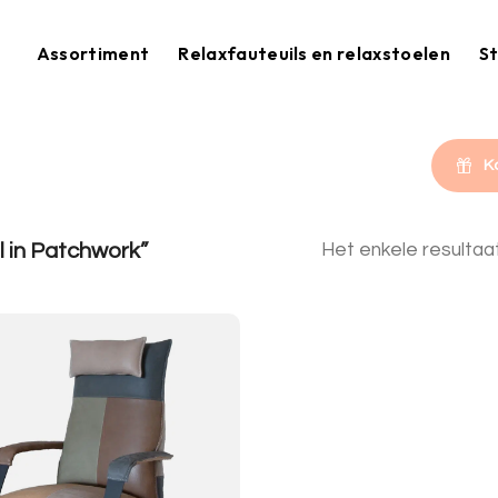
Assortiment
Relaxfauteuils en relaxstoelen
St
K
 in Patchwork”
Het enkele resulta