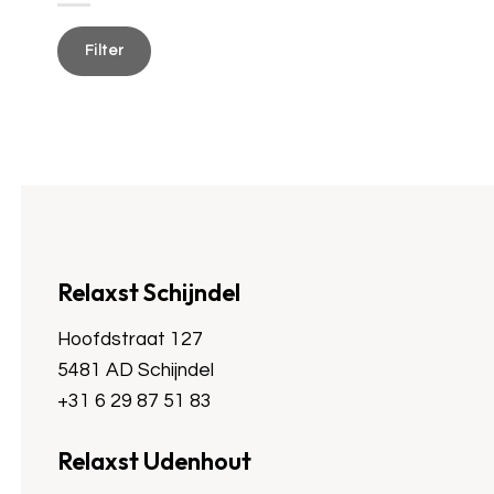
Min.
Max.
prijs
prijs
Filter
Relaxst Schijndel
Hoofdstraat 127
5481 AD Schijndel
+31 6 29 87 51 83
Relaxst Udenhout