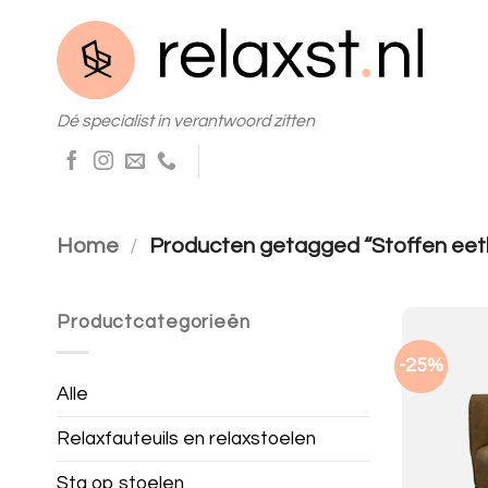
Skip
to
content
Dé specialist in verantwoord zitten
Home
/
Producten getagged “Stoffen eet
Productcategorieën
-25%
Alle
Relaxfauteuils en relaxstoelen
Sta op stoelen