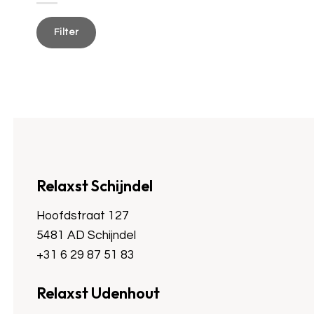
Min.
Max.
prijs
prijs
Filter
Relaxst Schijndel
Hoofdstraat 127
5481 AD Schijndel
+31 6 29 87 51 83
Relaxst Udenhout