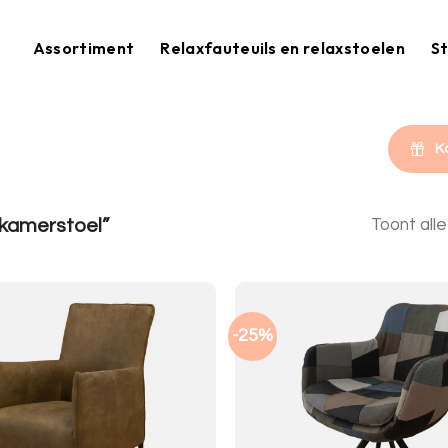
Assortiment
Relaxfauteuils en relaxstoelen
St
K
kamerstoel”
Toont alle
-25%