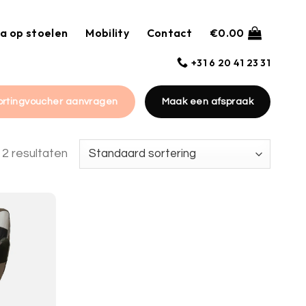
a op stoelen
Mobility
Contact
€
0.00
+31 6 20 41 23 31
ortingvoucher aanvragen
Maak een afspraak
 2 resultaten