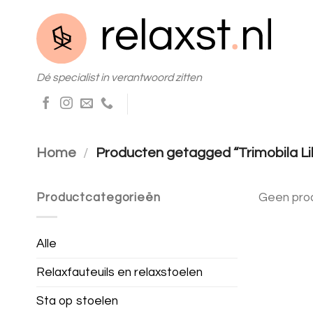
Skip
to
content
Dé specialist in verantwoord zitten
Home
/
Producten getagged “Trimobila Li
Productcategorieën
Geen prod
Alle
Relaxfauteuils en relaxstoelen
Sta op stoelen