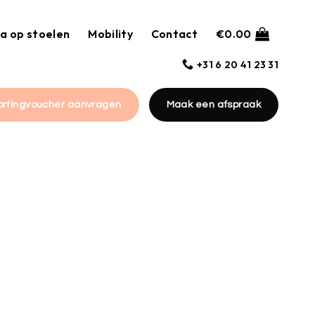
a op stoelen
Mobility
Contact
€
0.00
+31 6 20 41 23 31
ortingvoucher aanvragen
Maak een afspraak