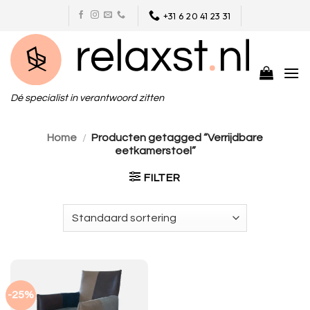
Skip
+31 6 20 41 23 31
to
content
Dé specialist in verantwoord zitten
Home
/
Producten getagged “Verrijdbare
eetkamerstoel”
FILTER
-25%