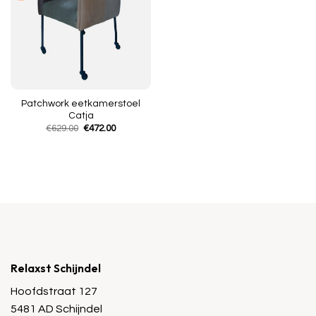
Patchwork eetkamerstoel
Catja
Oorspronkelijke
Huidige
€
629.00
€
472.00
prijs
prijs
was:
is:
€629.00.
€472.00.
Relaxst Schijndel
Hoofdstraat 127
5481 AD Schijndel