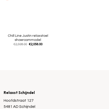
Chill Line Justin relaxstoel
showroommodel
Oorspronkelijke
Huidige
€
2,938.00
€
2,056.00
prijs
prijs
was:
is:
€2,938.00.
€2,056.00.
Relaxst Schijndel
Hoofdstraat 127
5481 AD Schijndel