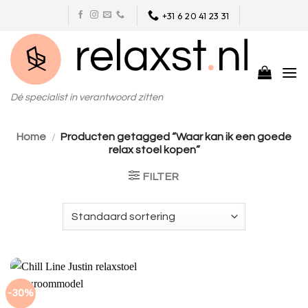
Skip
+31 6 20 41 23 31
to
content
Dé specialist in verantwoord zitten
Home
/
Producten getagged “Waar kan ik een goede
relax stoel kopen”
FILTER
-30%