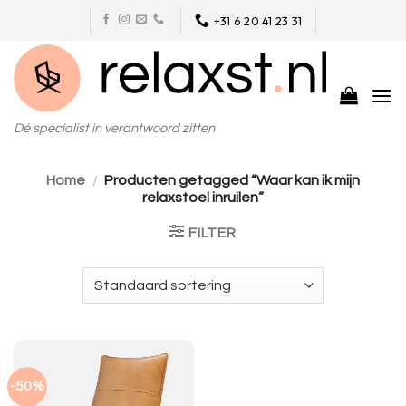
Skip
+31 6 20 41 23 31
to
content
Dé specialist in verantwoord zitten
Home
/
Producten getagged “Waar kan ik mijn
relaxstoel inruilen”
FILTER
-50%