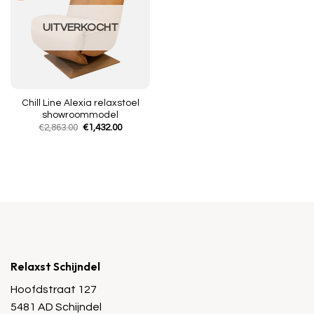
UITVERKOCHT
Chill Line Alexia relaxstoel
showroommodel
Oorspronkelijke
Huidige
€
2,863.00
€
1,432.00
prijs
prijs
was:
is:
€2,863.00.
€1,432.00.
Relaxst Schijndel
Hoofdstraat 127
5481 AD Schijndel