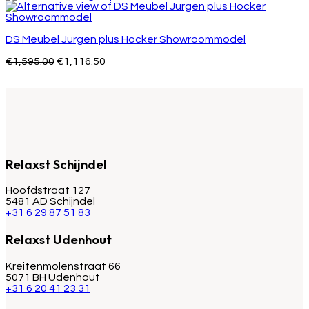
DS Meubel Jurgen plus Hocker Showroommodel
Oorspronkelijke
Huidige
€
1,595.00
€
1,116.50
prijs
prijs
was:
is:
€1,595.00.
€1,116.50.
Relaxst Schijndel
Hoofdstraat 127
5481 AD Schijndel
+31 6 29 87 51 83
Relaxst Udenhout
Kreitenmolenstraat 66
5071 BH Udenhout
+31 6 20 41 23 31