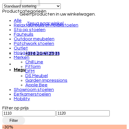
Productcategorieën
Geen producten in uw winkelwagen.
Alle
Terug naar winkel
Relaxfauteuils en relaxstoelen
Sta op stoelen
Fauteuils
Outdoor meubelen
Patchwork stoelen
Outlet
Hoog laag boxsprings
+31 6 20 41 23 31
Merken
Chill Line
Fitform
Menu
DFM
DS Meubel
Garden Impressions
Apple Bee
Showroom stoelen
Eetkamerstoelen
Mobility
Filter op prijs
Min.
Max.
prijs
prijs
Filter
-30%