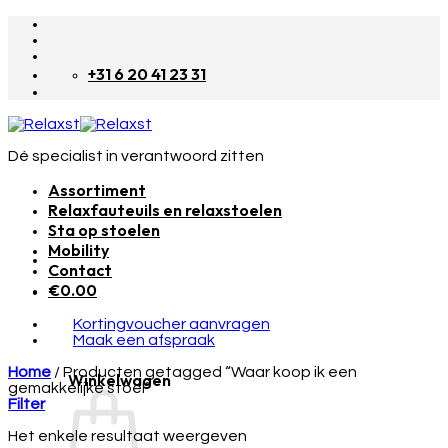
Skip
to
content
+31 6 20 41 23 31
Dé specialist in verantwoord zitten
Assortiment
Relaxfauteuils en relaxstoelen
Sta op stoelen
Mobility
Contact
€
0.00
Kortingvoucher aanvragen
Maak een afspraak
Home
/
Producten getagged “Waar koop ik een
Winkelwagen
gemakkelijke stoel”
Filter
Het enkele resultaat weergeven