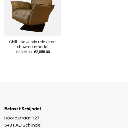
Chill Line Justin relaxstoel
showroommodel
Oorspronkelijke
Huidige
€
2,938.00
€
2,056.00
prijs
prijs
was:
is:
€2,938.00.
€2,056.00.
Relaxst Schijndel
Hoofdstraat 127
5481 AD Schijndel