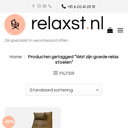
Skip
+31 6 20 41 23 31
to
content
Dé specialist in verantwoord zitten
Home
/
Producten getagged “Wat zijn goede relax
stoelen”
FILTER
-30%