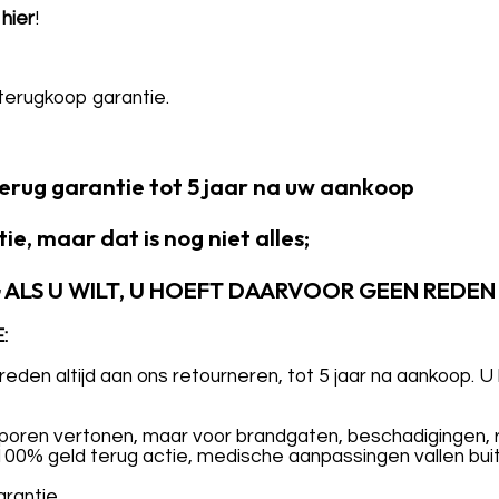
n
hier
!
 terugkoop garantie.
terug garantie tot 5 jaar na uw aankoop
ie, maar dat is nog niet alles;
 ALS U WILT, U HOEFT DAARVOOR GEEN REDEN
:
en altijd aan ons retourneren, tot 5 jaar na aankoop. U 
poren vertonen, maar voor brandgaten, beschadigingen, r
 100% geld terug actie, medische aanpassingen vallen buit
arantie.