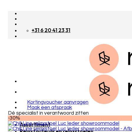
Skip
to
content
+31 6 20 41 23 31
Kortingvoucher aanvragen
Maak een afspraak
Dé specialist in verantwoord zitten
-30%
Assortiment
Relaxfauteuils en relaxstoelen