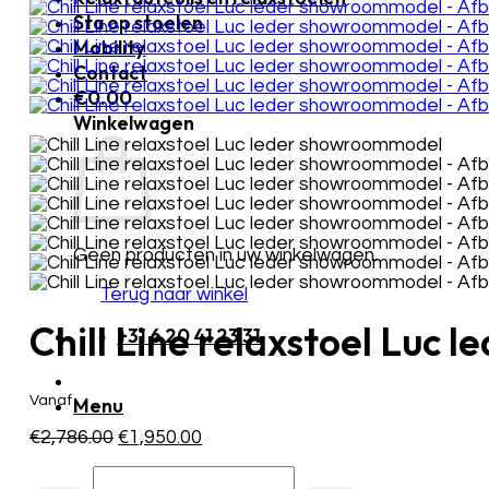
Sta op stoelen
Mobility
Contact
€
0.00
Winkelwagen
Geen producten in uw winkelwagen.
Terug naar winkel
Chill Line relaxstoel Luc
+31 6 20 41 23 31
Vanaf
Menu
Oorspronkelijke
Huidige
€
2,786.00
€
1,950.00
prijs
prijs
Chill
was:
is: