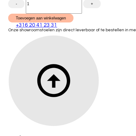
Line
€2,786.00.
€1,950.00.
relaxstoel
Luc
leder
Toevoegen aan winkelwagen
showroommodel
+316 20 41 23 31
hoeveelheid
Onze showroomstoelen zijn direct leverbaar of te bestellen in m