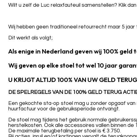
Wilt u zelf de Luc
relaxfauteuil samenstellen? Klik da
Wij hebben geen traditioneel retourrecht maar 5 jaar
Dit werkt als volgt;
Als enige in Nederland geven wij 100% geld 
Wij geven op elke stoel tot wel 10 jaar garant
U KRIJGT ALTIJD 100% VAN UW GELD TERUG
DE SPELREGELS VAN DE 100% GELD TERUG ACTIE
Een gekochte sta-op stoel mag u zonder opgaaf van red
huurfactuur voor de gebruiksperiode ontvangt.
De stoel mag tijdens het gebruik normale gebruikerss
herstelkosten. Ook alle accessoires vallen binnen de
De maximale terugbetaling per stoel is € 3.750.
Bij acties, inruil en/of kortingen vervalt de terugkoopg