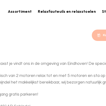
Assortiment
Relaxfauteuils en relaxstoelen
St
K
axst je vindt ons in de omgeving van Eindhoven! De special
h van 2 motoren relax tot en met 5 motoren en sta op hulp 
jndel het makkelijkst bereikbaar, wij bezorgen natuurlijk gra
ngang gratis parkeren!