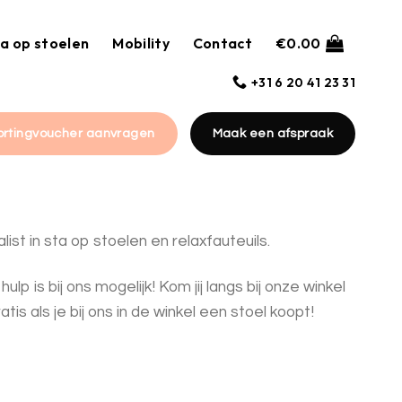
a op stoelen
Mobility
Contact
€
0.00
+31 6 20 41 23 31
ortingvoucher aanvragen
Maak een afspraak
ist in sta op stoelen en relaxfauteuils.
is bij ons mogelijk! Kom jij langs bij onze winkel
tis als je bij ons in de winkel een stoel koopt!