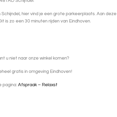
5481AD Schijndel.
n Schijndel, hier vind je een grote parkeerplaats. Aan dez
t is zo een 30 minuten rijden van Eindhoven.
nt u niet naar onze winkel komen?
geheel gratis in omgeving Eindhoven!
e pagina:
Afspraak – Relaxst