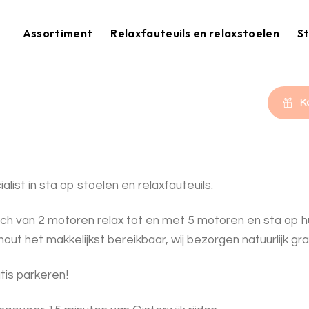
Assortiment
Relaxfauteuils en relaxstoelen
St
K
list in sta op stoelen en relaxfauteuils.
 van 2 motoren relax tot en met 5 motoren en sta op hulp is
ut het makkelijkst bereikbaar, wij bezorgen natuurlijk grati
tis parkeren!