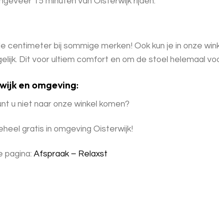
geveer 15 minuten van Oisterwijk rijden.
e centimeter bij sommige merken! Ook kun je in onze winke
elijk. Dit voor ultiem comfort en om de stoel helemaal vo
rwijk en omgeving:
nt u niet naar onze winkel komen?
eheel gratis in omgeving Oisterwijk!
e pagina:
Afspraak – Relaxst