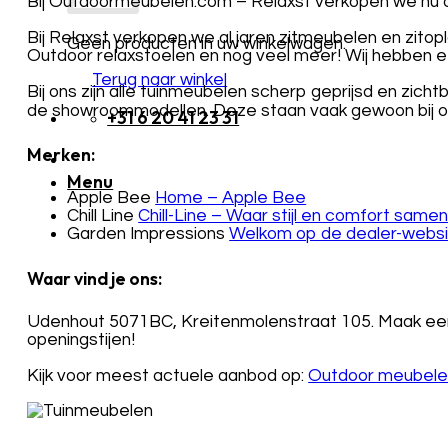
Bij Outdoormeubelen.com – Relaxst verkopen we nu ook
Bij Relaxst verkopen we al jaren zitmeubelen en zitop
Geen producten in uw winkelwagen.
Outdoor relaxstoelen en nog veel meer! Wij hebben e
Terug naar winkel
Bij ons zijn alle tuinmeubelen scherp geprijsd en zichtba
de showroommodellen. Deze staan vaak gewoon bij on
+31 6 20 41 23 31
Merken:
Menu
Apple Bee
Home – Apple Bee
Chill Line
Chill-Line – Waar stijl en comfort sam
Garden Impressions
Welkom op de dealer-websi
Waar vind je ons:
Udenhout 5071BC, Kreitenmolenstraat 105. Maak een a
openingstijen!
Kijk voor meest actuele aanbod op:
Outdoor meubelen