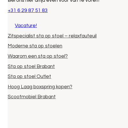
Bel ons hier altijd even voor van te voren!
+31 6 29 87 51 83
Vacature!
Zitspecialist sta op stoel – relaxfauteuil
Moderne sta op stoelen
Waarom een sta op stoel?
Sta op stoel Brabant
Sta op stoel Outlet
Hoog Laag boxspring kopen?
Scootmobiel Brabant