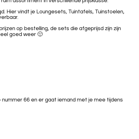
im assortiment in verschillende prijsklasse.
 Hier vindt je Loungesets, Tuintafels, Tuinstoelen,
verbaar.
ijzen op bestelling, de sets die afgeprijsd zijn zijn
heel goed weer 🙂
op nummer 66 en er gaat iemand met je mee tijdens