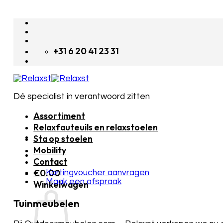
Skip
to
content
+31 6 20 41 23 31
Dé specialist in verantwoord zitten
Assortiment
Relaxfauteuils en relaxstoelen
Sta op stoelen
Mobility
Contact
€
0.00
Kortingvoucher aanvragen
Maak een afspraak
Winkelwagen
Tuinmeubelen