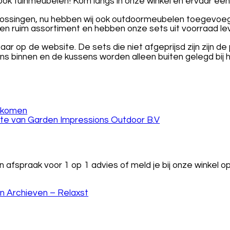
 tuinmeubelen! Kom langs in onze winkel en ervaar een ru
lossingen, nu hebben wij ook outdoormeubelen toegevoegd.
en ruim assortiment en hebben onze sets uit voorraad le
ar op de website. De sets die niet afgeprijsd zijn zijn de pr
s binnen en de kussens worden alleen buiten gelegd bij 
enkomen
te van Garden Impressions Outdoor B.V
fspraak voor 1 op 1 advies of meld je bij onze winkel 
 Archieven – Relaxst