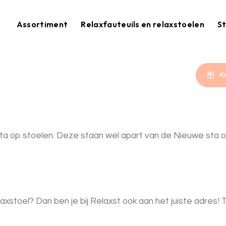
Assortiment
Relaxfauteuils en relaxstoelen
St
K
sta op stoelen. Deze staan wel apart van de Nieuwe sta op
elaxstoel? Dan ben je bij Relaxst ook aan het juiste adre