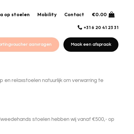
a op stoelen
Mobility
Contact
€
0.00
+31 6 20 41 23 31
ortingvoucher aanvragen
Maak een afspraak
 en relaxstoelen natuurlijk om verwarring te
s! Tweedehands stoelen hebben wij vanaf €500,- op