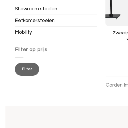
Showroom stoelen
Eetkamerstoelen
Mobility
Zweefp
Filter op prijs
Min.
Max.
prijs
prijs
Filter
Garden I