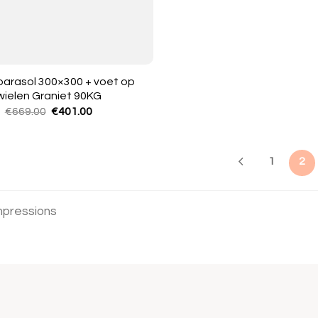
arasol 300×300 + voet op
wielen Graniet 90KG
Oorspronkelijke
Huidige
€
669.00
€
401.00
prijs
prijs
was:
is:
€669.00.
€401.00.
1
2
mpressions