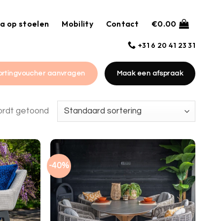
a op stoelen
Mobility
Contact
€
0.00
+31 6 20 41 23 31
ortingvoucher aanvragen
Maak een afspraak
ordt getoond
-40%