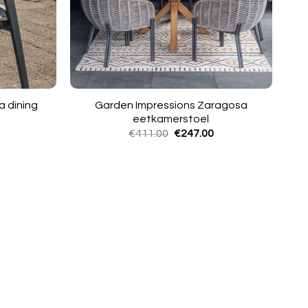
a dining
Garden Impressions Zaragosa
eetkamerstoel
kelijke
Huidige
Oorspronkelijke
Huidige
€
411.00
€
247.00
prijs
prijs
prijs
is:
was:
is:
€141.00.
€411.00.
€247.00.