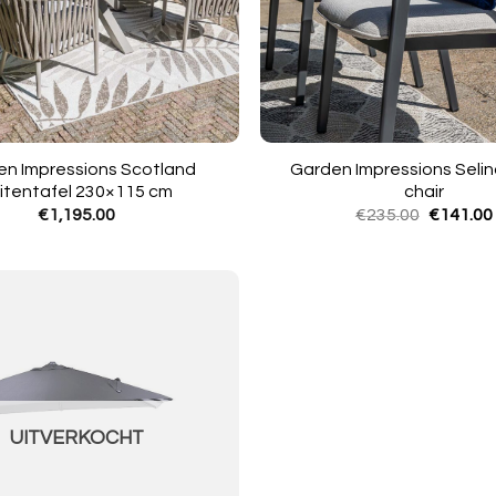
en Impressions Scotland
Garden Impressions Selin
itentafel 230×115 cm
chair
Oorspron
€
1,195.00
€
235.00
€
141.00
prijs
was:
€235.00.
UITVERKOCHT