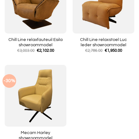
Chill Line relaxfauteuil Esila
Chill Line relaxstoel Luc
showroommodel
leder showroommodel
Oorspronkelijke
Huidige
Oorspronkelijke
Huidige
€
3,003.00
€
2,102.00
€
2,786.00
€
1,950.00
prijs
prijs
prijs
prijs
was:
is:
was:
is:
€3,003.00.
€2,102.00.
€2,786.00.
€1,950.00
-30%
Mecam Harley
showroommodel