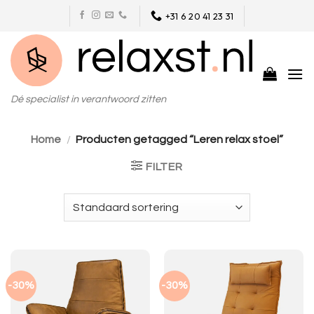
Skip
+31 6 20 41 23 31
to
content
Dé specialist in verantwoord zitten
Home
/
Producten getagged “Leren relax stoel”
FILTER
-30%
-30%