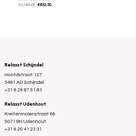
Oorspronkelijke
Huidige
€
1,189.00
€
832.30
prijs
prijs
was:
is:
€1,189.00.
€832.30.
Relaxst Schijndel
Hoofdstraat 127
5481 AD Schijndel
+31 6 29 87 51 83
Relaxst Udenhout
Kreitenmolenstraat 66
5071 BH Udenhout
+31 6 20 41 23 31