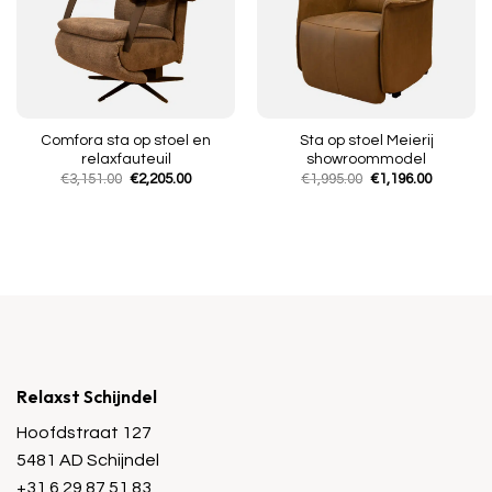
Comfora sta op stoel en
Sta op stoel Meierij
relaxfauteuil
showroommodel
Oorspronkelijke
Huidige
Oorspronkelijke
Huidige
€
3,151.00
€
2,205.00
€
1,995.00
€
1,196.00
prijs
prijs
prijs
prijs
was:
is:
was:
is:
€3,151.00.
€2,205.00.
€1,995.00.
€1,196.00
Relaxst Schijndel
Hoofdstraat 127
5481 AD Schijndel
+31 6 29 87 51 83