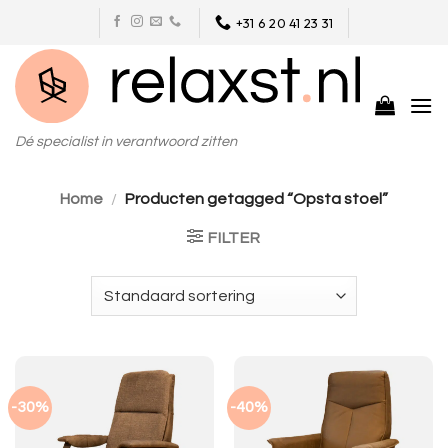
Skip
+31 6 20 41 23 31
to
content
Dé specialist in verantwoord zitten
Home
/
Producten getagged “Opsta stoel”
FILTER
-30%
-40%