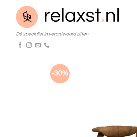
Skip
to
content
Dé specialist in verantwoord zitten
-30%