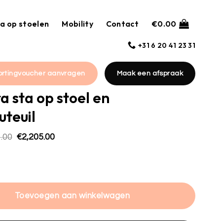
a op stoelen
Mobility
Contact
€
0.00
+31 6 20 41 23 31
ortingvoucher aanvragen
Maak een afspraak
 sta op stoel en
uteuil
Oorspronkelijke
Huidige
.00
€
2,205.00
prijs
prijs
was:
is:
p stoel en relaxfauteuil hoeveelheid
€3,151.00.
€2,205.00.
Toevoegen aan winkelwagen