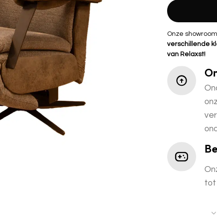
Onze showroomst
verschillende kl
van Relaxst!
On
Ond
onz
ver
ond
Be
Onz
tot