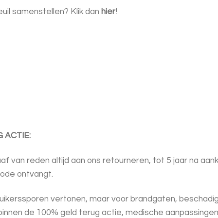
euil samenstellen? Klik dan
hier
!
 ACTIE:
van reden altijd aan ons retourneren, tot 5 jaar na aanko
iode ontvangt.
uikerssporen vertonen, maar voor brandgaten, beschadigi
 binnen de 100% geld terug actie, medische aanpassingen v