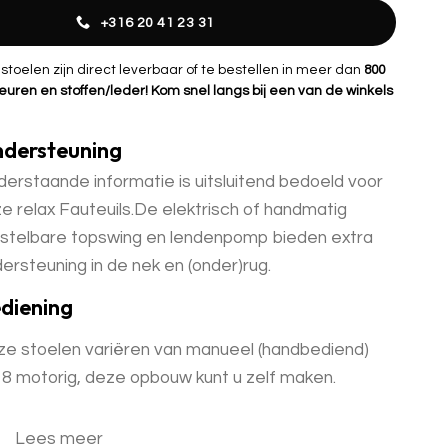
+316 20 41 23 31
oelen zijn direct leverbaar of te bestellen in meer dan
800
euren en stoffen/leder! Kom snel langs bij een van de winkels
dersteuning
erstaande informatie is uitsluitend bedoeld voor
e relax Fauteuils.De elektrisch of handmatig
stelbare topswing en lendenpomp bieden extra
ersteuning in de nek en (onder)rug.
diening
e stoelen variëren van manueel (handbediend)
 8 motorig, deze opbouw kunt u zelf maken.
Lees meer