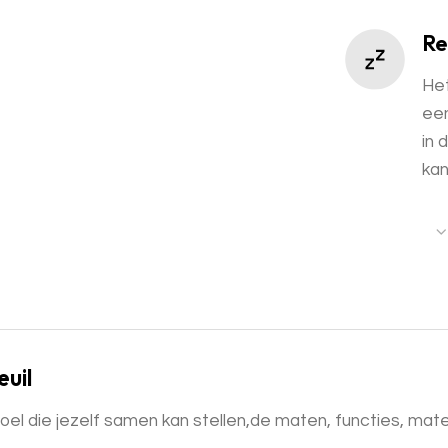
Re
Het
een
in 
kan
uil
oel die jezelf samen kan stellen,de maten, functies, materi