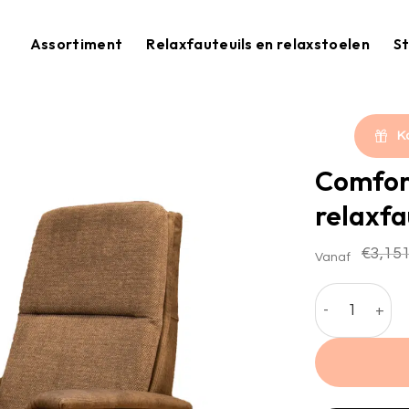
Assortiment
Relaxfauteuils en relaxstoelen
St
K
Comfora
relaxfa
€
3,151
Vanaf
Comfora sta o