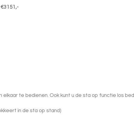
s
€3151,-
n elkaar te bedienen. Ook kunt u de sta op functie los be
lokkeert in de sta op stand)