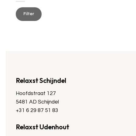
Min.
Max.
prijs
prijs
Filter
Relaxst Schijndel
Hoofdstraat 127
5481 AD Schijndel
+31 6 29 87 51 83
Relaxst Udenhout