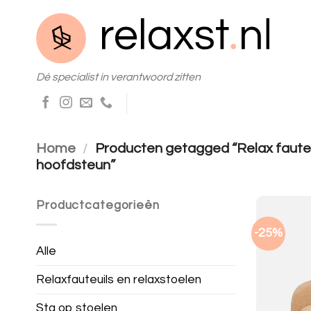
Skip
to
content
Dé specialist in verantwoord zitten
Home
/
Producten getagged “Relax fauteu
hoofdsteun”
Productcategorieën
-25%
Alle
Relaxfauteuils en relaxstoelen
Sta op stoelen