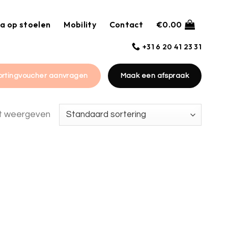
a op stoelen
Mobility
Contact
€
0.00
+31 6 20 41 23 31
ortingvoucher aanvragen
Maak een afspraak
at weergeven