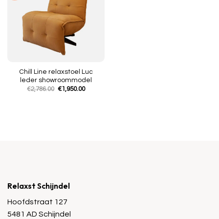
Chill Line relaxstoel Luc
leder showroommodel
Oorspronkelijke
Huidige
€
2,786.00
€
1,950.00
prijs
prijs
was:
is:
€2,786.00.
€1,950.00.
Relaxst Schijndel
Hoofdstraat 127
5481 AD Schijndel