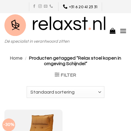
Skip
+31 6 20 41 23 31
to
content
Dé specialist in verantwoord zitten
Home
/
Producten getagged “Relax stoel kopen in
omgeving Schijndel”
FILTER
-30%