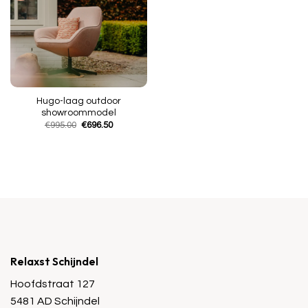
Hugo-laag outdoor
showroommodel
Oorspronkelijke
Huidige
€
995.00
€
696.50
prijs
prijs
was:
is:
€995.00.
€696.50.
Relaxst Schijndel
Hoofdstraat 127
5481 AD Schijndel