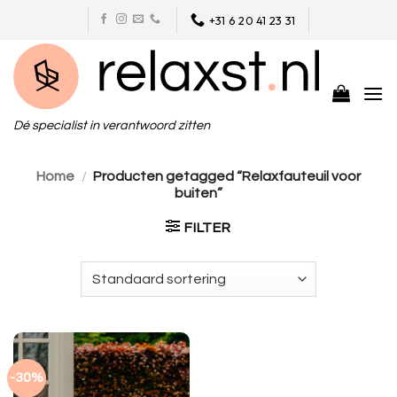
Skip
+31 6 20 41 23 31
to
content
Dé specialist in verantwoord zitten
Home
/
Producten getagged “Relaxfauteuil voor
buiten”
FILTER
-30%