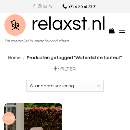
Skip
+31 6 20 41 23 31
to
content
Dé specialist in verantwoord zitten
Home
/
Producten getagged “Waterdichte fauteuil”
FILTER
-30%