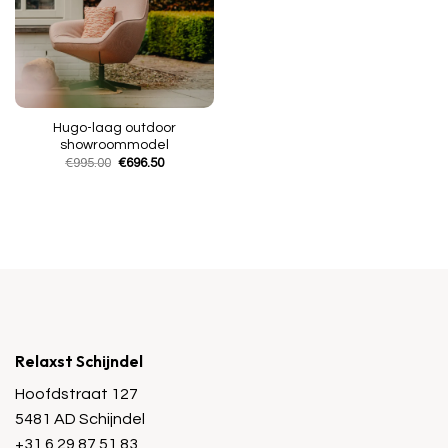
Hugo-laag outdoor
showroommodel
Oorspronkelijke
Huidige
€
995.00
€
696.50
prijs
prijs
was:
is:
€995.00.
€696.50.
Relaxst Schijndel
Hoofdstraat 127
5481 AD Schijndel
+31 6 29 87 51 83