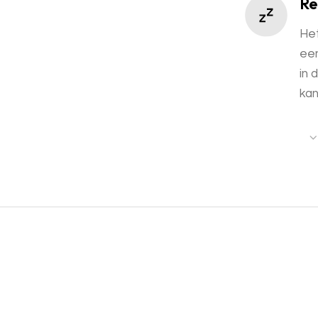
Re
Het
een
in 
kan