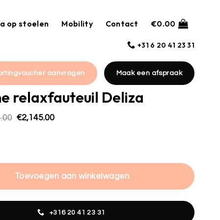
a op stoelen
Mobility
Contact
€
0.00
+31 6 20 41 23 31
ortingvoucher aanvragen
Maak een afspraak
ne relaxfauteuil Deliza
Oorspronkelijke
Huidige
.00
€
2,145.00
prijs
prijs
was:
is:
axfauteuil Deliza hoeveelheid
€3,064.00.
€2,145.00.
Toevoegen aan winkelwagen
+316 20 41 23 31