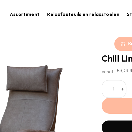
Assortiment
Relaxfauteuils en relaxstoelen
St
K
Chill Li
€
3,064
Vanaf
Chill Line rel