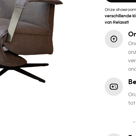
Onze showroomst
verschillende kl
van Relaxst!
On
Ond
onz
ver
ond
Be
Onz
tot