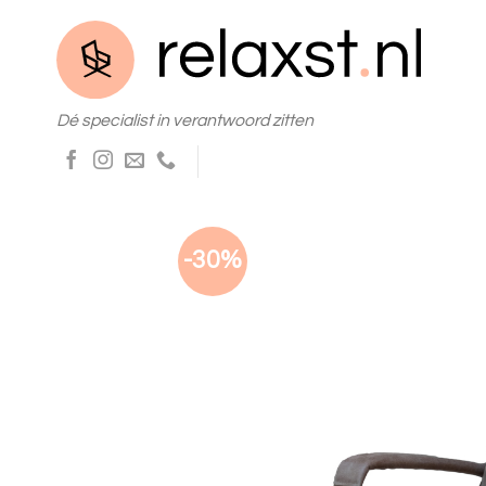
Skip
to
content
Dé specialist in verantwoord zitten
-30%