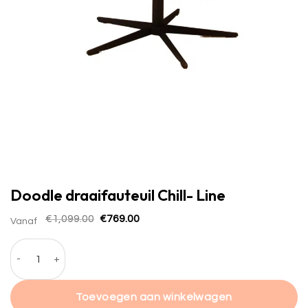
Doodle draaifauteuil Chill- Line
Oorspronkelijke
Huidige
€
1,099.00
€
769.00
Vanaf
prijs
prijs
was:
is:
Doodle draaifauteuil Chill- Line hoeveelheid
€1,099.00.
€769.00.
Toevoegen aan winkelwagen