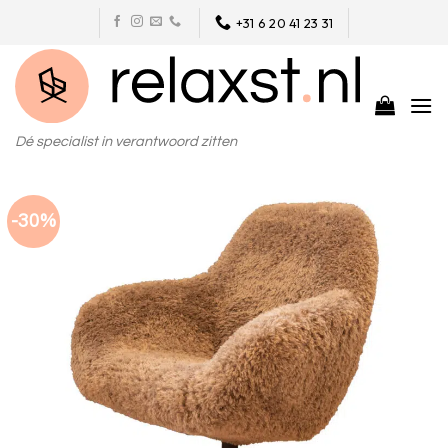
Skip
+31 6 20 41 23 31
to
content
Dé specialist in verantwoord zitten
-30%