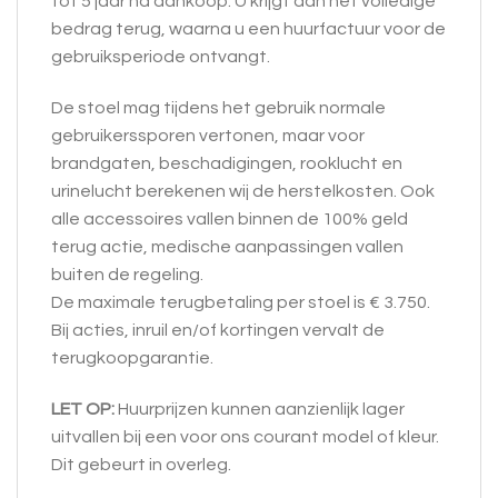
tot 5 jaar na aankoop. U krijgt dan het volledige
bedrag terug, waarna u een huurfactuur voor de
gebruiksperiode ontvangt.
De stoel mag tijdens het gebruik normale
gebruikerssporen vertonen, maar voor
brandgaten, beschadigingen, rooklucht en
urinelucht berekenen wij de herstelkosten. Ook
alle accessoires vallen binnen de 100% geld
terug actie, medische aanpassingen vallen
buiten de regeling.
De maximale terugbetaling per stoel is € 3.750.
Bij acties, inruil en/of kortingen vervalt de
terugkoopgarantie.
LET OP:
Huurprijzen kunnen aanzienlijk lager
uitvallen bij een voor ons courant model of kleur.
Dit gebeurt in overleg.