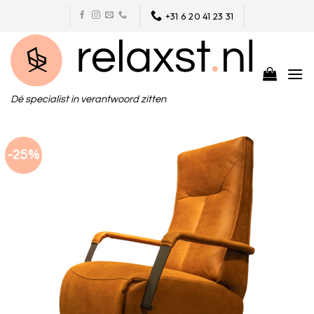
Skip
+31 6 20 41 23 31
to
content
Dé specialist in verantwoord zitten
-25%